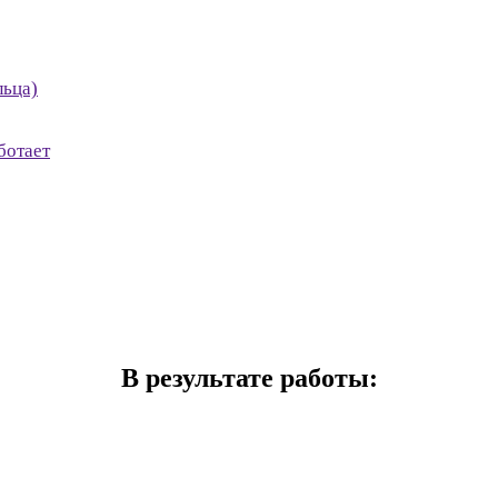
льца)
ботает
В результате работы: