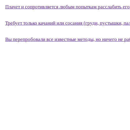
Плачет и сопротивляется любым попыткам расслабить его
Требует только качаний или сосания (груди, пустышки, па
Вы перепробовали все известные методы, но ничего не ра