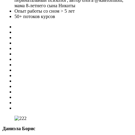
перинатальный психолог; автор блога @kateformom;
мама 8-летнего сына Никиты
Опыт работы со сном > 5 лет
50+ потоков курсов
Даниэла Борис